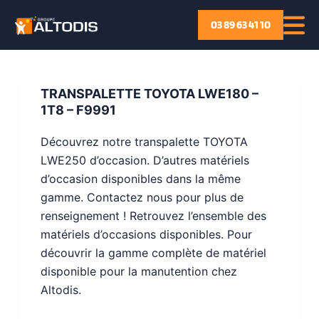
P
03 89 63 41 10
a
s
s
e
TRANSPALETTE TOYOTA LWE180 –
r
1T8 – F9991
a
Découvrez notre transpalette TOYOTA
u
LWE250 d’occasion. D’autres matériels
c
d’occasion disponibles dans la même
o
gamme. Contactez nous pour plus de
n
renseignement ! Retrouvez l’ensemble des
t
matériels d’occasions disponibles. Pour
e
découvrir la gamme complète de matériel
n
disponible pour la manutention chez
u
Altodis.