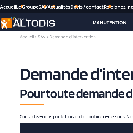
Accueil
Le Groupe
SAV
Actualités
Devis / contact
Rejoignez-n
P
a
MANUTENTION
s
s
Accueil
›
SAV
›
Demande d’intervention
e
r
a
u
Demande d’inte
c
o
n
Pour toute demande d’
t
e
n
u
Contactez-nous par le biais du formulaire ci-dessous. No