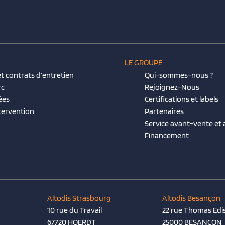
LE GROUPE
t contrats d’entretien
Qui-sommes-nous ?
rc
Rejoignez-Nous
ées
Certifications et labels
tervention
Partenaires
Service avant-vente et
Financement
Altodis Strasbourg
Altodis Besançon
10 rue du Travail
22 rue Thomas Edi
67720 HOERDT
25000 BESANÇON