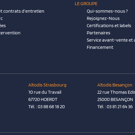
LE GROUPE
t contrats d’entretien
Qui-sommes-nous ?
rc
Rejoignez-Nous
ées
Certifications et labels
tervention
Partenaires
Service avant-vente et
Financement
Altodis Strasbourg
Altodis Besançon
10 rue du Travail
22 rue Thomas Edi
67720 HOERDT
25000 BESANÇON
Tél. :
03 88 68 18 20
Tél. :
03 81 21 64 36