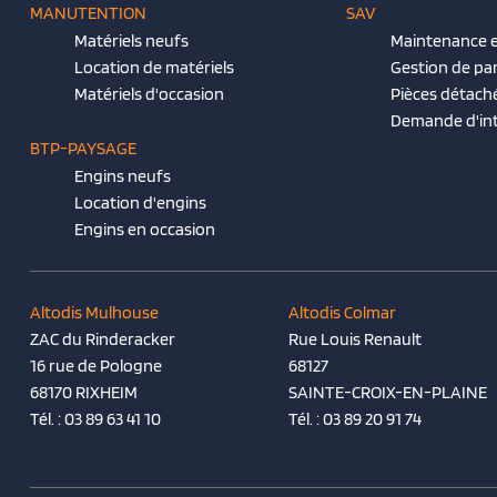
MANUTENTION
SAV
Matériels neufs
Maintenance e
Location de matériels
Gestion de pa
Matériels d'occasion
Pièces détach
Demande d'in
BTP-PAYSAGE
Engins neufs
Location d'engins
Engins en occasion
Altodis Mulhouse
Altodis Colmar
ZAC du Rinderacker
Rue Louis Renault
16 rue de Pologne
68127
68170 RIXHEIM
SAINTE-CROIX-EN-PLAINE
Tél. :
03 89 63 41 10
Tél. :
03 89 20 91 74