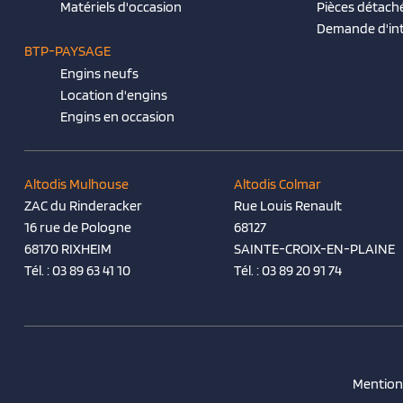
Matériels d'occasion
Pièces détach
Demande d'in
BTP-PAYSAGE
Engins neufs
Location d'engins
Engins en occasion
Altodis Mulhouse
Altodis Colmar
ZAC du Rinderacker
Rue Louis Renault
16 rue de Pologne
68127
68170 RIXHEIM
SAINTE-CROIX-EN-PLAINE
Tél. :
03 89 63 41 10
Tél. :
03 89 20 91 74
Mentions