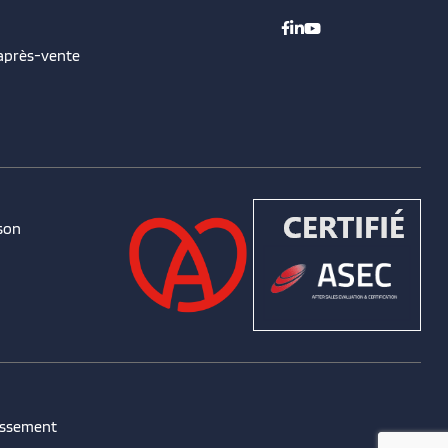
 après-vente
son
issement