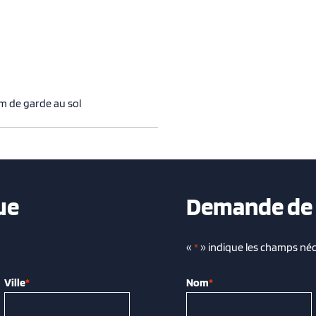
m de garde au sol
ue
Demande de 
«
*
» indique les champs néc
Ville
*
Nom
*