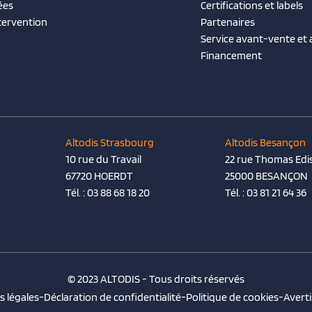
ées
Certifications et labels
tervention
Partenaires
Service avant-vente et
Financement
Altodis Strasbourg
Altodis Besançon
10 rue du Travail
22 rue Thomas Edi
67720 HOERDT
25000 BESANÇON
Tél. :
03 88 68 18 20
Tél. :
03 81 21 64 36
© 2023 ALTODIS - Tous droits réservés
 légales
-
Déclaration de confidentialité
-
Politique de cookies
-
Avert