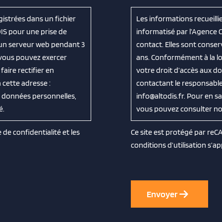
gistrées dans un fichier
Les informations recueilli
IS pour une prise de
informatisé par l’Agence 
 un serveur web pendant 3
contact. Elles sont cons
, vous pouvez exercer
ans. Conformément à la loi
aire rectifier en
votre droit d’accès aux do
cette adresse :
contactant le responsable
os données personnelles,
info@altodis.fr. Pour en s
é.
vous pouvez consulter notr
e de confidentialité
et les
Ce site est protégé par re
conditions d’utilisation
s’ap