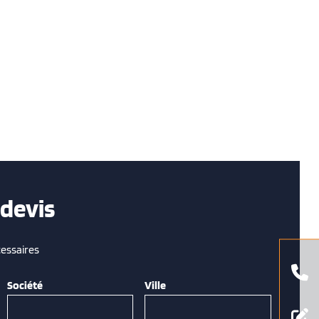
devis
essaires
Société
Ville