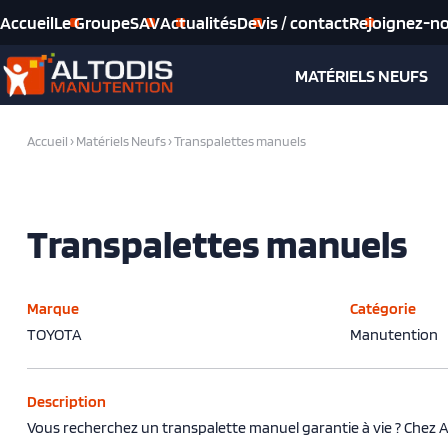
Accueil
Le Groupe
SAV
Actualités
Devis / contact
Rejoignez-n
MATÉRIELS NEUFS
Accueil
›
Matériels Neufs
›
Transpalettes manuels
Transpalettes manuels
Marque
Catégorie
TOYOTA
Manutention
Description
Vous recherchez un transpalette manuel garantie à vie ? Chez A