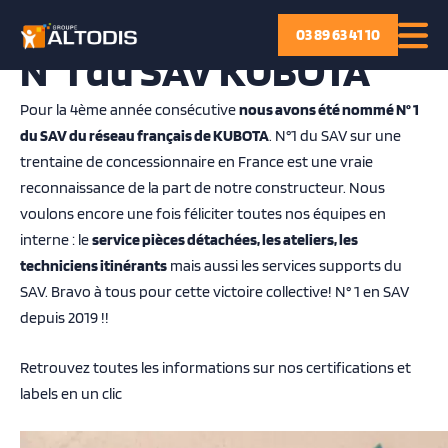
P
03 89 63 41 10
a
N°1 du SAV KUBOTA
s
s
Pour la 4ème année consécutive
nous avons été nommé N° 1
e
du SAV du réseau français de KUBOTA
. N°1 du SAV sur une
r
trentaine de concessionnaire en France est une vraie
a
reconnaissance de la part de notre constructeur. Nous
u
voulons encore une fois féliciter toutes nos équipes en
c
interne : le
service pièces détachées, les ateliers, les
o
techniciens itinérants
mais aussi les services supports du
n
SAV. Bravo à tous pour cette victoire collective! N° 1 en SAV
t
depuis 2019 !!
e
n
Retrouvez toutes les informations sur nos certifications et
u
labels en un clic