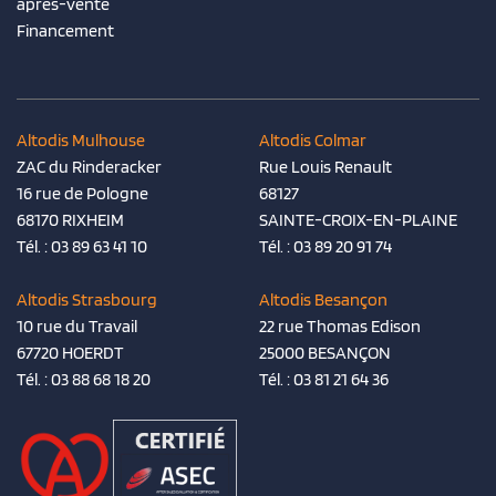
après-vente
Financement
Altodis Mulhouse
Altodis Colmar
ZAC du Rinderacker
Rue Louis Renault
16 rue de Pologne
68127
68170 RIXHEIM
SAINTE-CROIX-EN-PLAINE
Tél. :
03 89 63 41 10
Tél. :
03 89 20 91 74
Altodis Strasbourg
Altodis Besançon
10 rue du Travail
22 rue Thomas Edison
67720 HOERDT
25000 BESANÇON
Tél. :
03 88 68 18 20
Tél. :
03 81 21 64 36