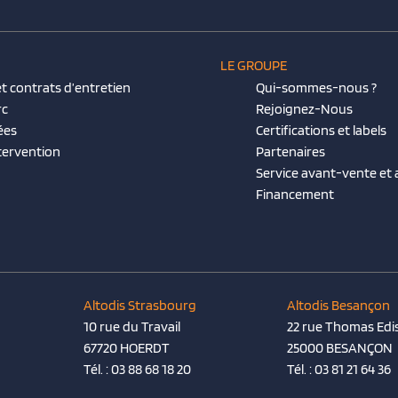
LE GROUPE
t contrats d’entretien
Qui-sommes-nous ?
rc
Rejoignez-Nous
ées
Certifications et labels
tervention
Partenaires
Service avant-vente et
Financement
Altodis Strasbourg
Altodis Besançon
10 rue du Travail
22 rue Thomas Edi
67720 HOERDT
25000 BESANÇON
Tél. :
03 88 68 18 20
Tél. :
03 81 21 64 36