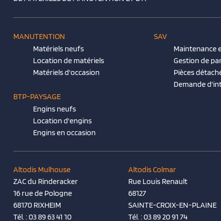
MANUTENTION
SAV
Matériels neufs
Maintenance e
Location de matériels
Gestion de pa
Matériels d'occasion
Pièces détach
Demande d'in
BTP-PAYSAGE
Engins neufs
Location d'engins
Engins en occasion
Altodis Mulhouse
Altodis Colmar
ZAC du Rinderacker
Rue Louis Renault
16 rue de Pologne
68127
68170 RIXHEIM
SAINTE-CROIX-EN-PLAINE
Tél. :
03 89 63 41 10
Tél. :
03 89 20 91 74