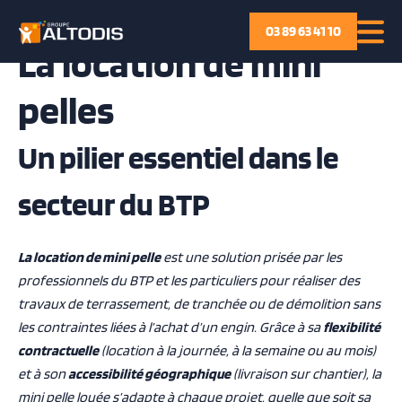
P
03 89 63 41 10
a
La location de mini
s
s
pelles
e
r
Un pilier essentiel dans le
a
u
secteur du BTP
c
o
n
La location de mini pelle
est une solution prisée par les
t
professionnels du BTP et les particuliers pour réaliser des
e
travaux de terrassement, de tranchée ou de démolition sans
n
les contraintes liées à l’achat d’un engin. Grâce à sa
flexibilité
u
contractuelle
(location à la journée, à la semaine ou au mois)
et à son
accessibilité géographique
(livraison sur chantier), la
mini pelle louée s’adapte à chaque projet, quelle que soit sa