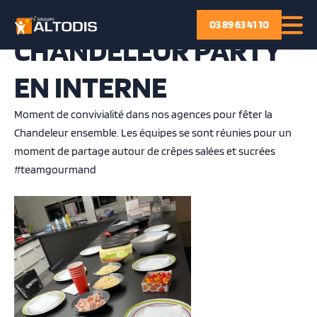
P
03 89 63 41 10
a
CHANDELEUR PARTY
s
s
EN INTERNE
e
r
Moment de convivialité dans nos agences pour fêter la
a
Chandeleur ensemble. Les équipes se sont réunies pour un
u
moment de partage autour de crêpes salées et sucrées
c
#teamgourmand
o
n
t
e
n
u