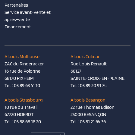
Partenaires
Service avant-vente et
après-vente
Financement
Altodis Mulhouse
Altodis Colmar
ZAC du Rinderacker
Rue Louis Renault
16 rue de Pologne
68127
68170 RIXHEIM
SAINTE-CROIX-EN-PLAINE
Tél. :
03 89 63 41 10
Tél. :
03 89 20 91 74
Altodis Strasbourg
Altodis Besançon
10 rue du Travail
22 rue Thomas Edison
67720 HOERDT
25000 BESANÇON
Tél. :
03 88 68 18 20
Tél. :
03 81 21 64 36