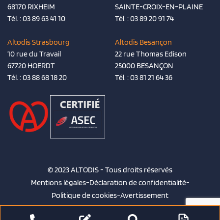
68170 RIXHEIM
SAINTE-CROIX-EN-PLAINE
Tél. :
03 89 63 41 10
Tél. :
03 89 20 91 74
Altodis Strasbourg
Altodis Besançon
10 rue du Travail
22 rue Thomas Edison
67720 HOERDT
25000 BESANÇON
Tél. :
03 88 68 18 20
Tél. :
03 81 21 64 36
© 2023 ALTODIS - Tous droits réservés
Mentions légales
-
Déclaration de confidentialité
-
Politique de cookies
-
Avertissement
CACTUS
Agence conseil en communication