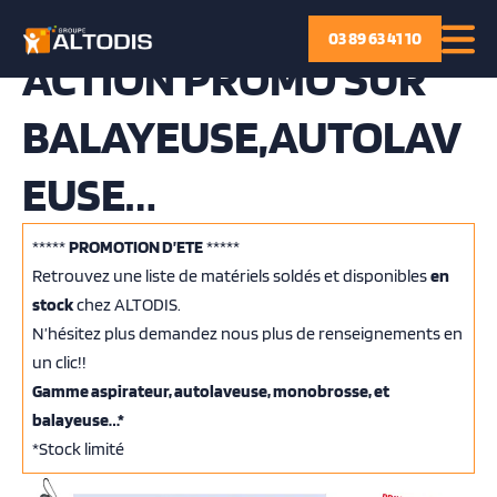
P
03 89 63 41 10
a
ACTION PROMO SUR
s
s
BALAYEUSE,AUTOLAV
e
r
EUSE…
a
u
*****
PROMOTION D’ETE
*****
c
Retrouvez une liste de matériels soldés et disponibles
en
o
stock
chez ALTODIS.
n
N’hésitez plus demandez nous plus de renseignements en
t
un clic!!
e
Gamme aspirateur, autolaveuse, monobrosse, et
n
balayeuse…*
u
*Stock limité