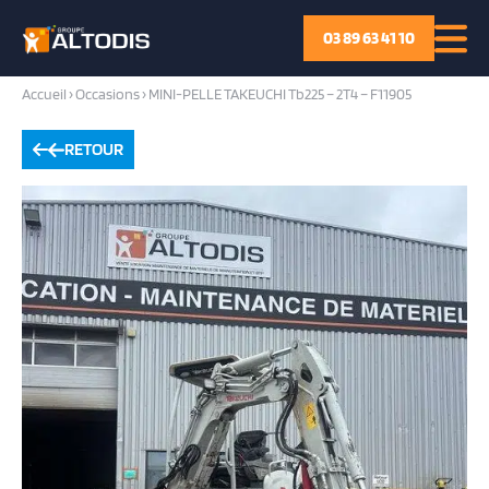
03 89 63 41 10
Accueil
›
Occasions
›
MINI-PELLE TAKEUCHI Tb225 – 2T4 – F11905
RETOUR