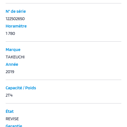
N° de série
122502650
Horamètre
1 780
Marque
TAKEUCHI
Année
2019
Capacité / Poids
2T4
État
REVISE
Garantie