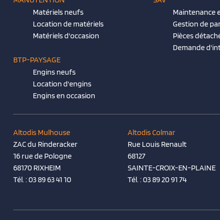
Matériels neufs
Maintenance e
Location de matériels
Gestion de pa
Matériels d'occasion
Pièces détach
Demande d'in
BTP-PAYSAGE
Engins neufs
Location d'engins
Engins en occasion
Altodis Mulhouse
Altodis Colmar
ZAC du Rinderacker
Rue Louis Renault
16 rue de Pologne
68127
68170 RIXHEIM
SAINTE-CROIX-EN-PLAINE
Tél. :
03 89 63 41 10
Tél. :
03 89 20 91 74