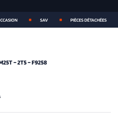
OCCASION
SAV
PIÈCES DÉTACHÉES
5T – 2T5 – F9258
s