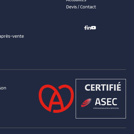
Devis / Contact
 après-vente
son