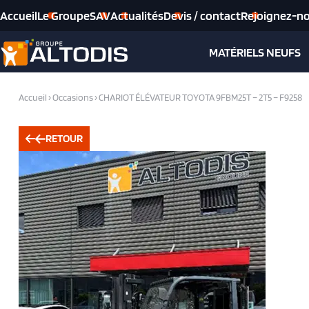
Accueil
Le Groupe
SAV
Actualités
Devis / contact
Rejoignez-n
MATÉRIELS NEUFS
Accueil
›
Occasions
›
CHARIOT ÉLÉVATEUR TOYOTA 9FBM25T – 2T5 – F9258
RETOUR