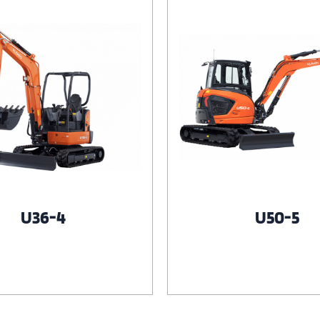
U36-4
U50-5
Voir le produit
Voir le produit