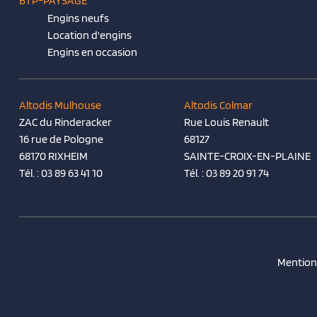
BTP-PAYSAGE
Engins neufs
Location d'engins
Engins en occasion
Altodis Mulhouse
Altodis Colmar
ZAC du Rinderacker
Rue Louis Renault
16 rue de Pologne
68127
68170 RIXHEIM
SAINTE-CROIX-EN-PLAINE
Tél. :
03 89 63 41 10
Tél. :
03 89 20 91 74
Mentions