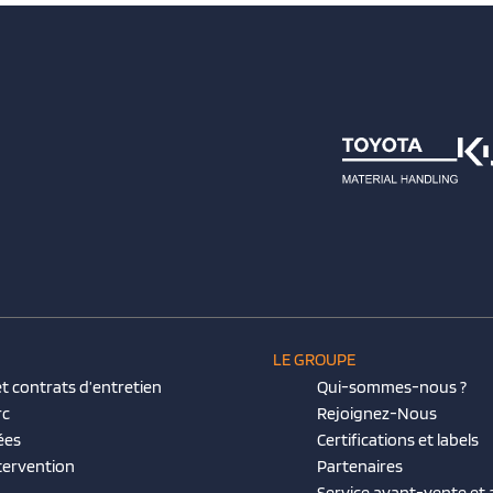
LE GROUPE
t contrats d’entretien
Qui-sommes-nous ?
rc
Rejoignez-Nous
ées
Certifications et labels
tervention
Partenaires
Service avant-vente et