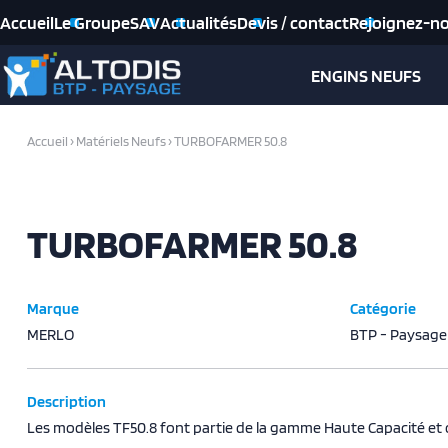
Accueil
Le Groupe
SAV
Actualités
Devis / contact
Rejoignez-n
ENGINS NEUFS
Accueil
›
Matériels Neufs
›
TURBOFARMER 50.8
TURBOFARMER 50.8
Marque
Catégorie
MERLO
BTP - Paysage
Description
Les modèles TF50.8 font partie de la gamme Haute Capacité et