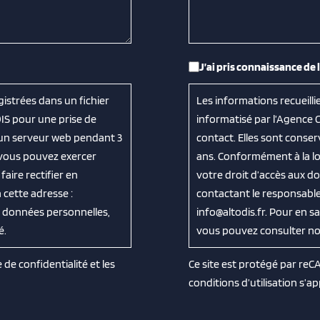
RGPD
*
J’ai pris connaissance de 
gistrées dans un fichier
Les informations recueilli
IS pour une prise de
informatisé par l’Agence 
 un serveur web pendant 3
contact. Elles sont cons
, vous pouvez exercer
ans. Conformément à la loi
aire rectifier en
votre droit d’accès aux do
cette adresse :
contactant le responsable
os données personnelles,
info@altodis.fr. Pour en s
é.
vous pouvez consulter notr
e de confidentialité
et les
Ce site est protégé par re
conditions d’utilisation
s’ap