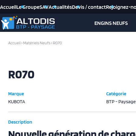
Accueil
Le Groupe
SAV
Actualités
Devis / contact
Rejoignez-n
ENGINS NEUFS
Accueil
›
Matériels Neufs
›
R070
R070
Marque
Catégorie
KUBOTA
BTP - Paysage
Description
Nouvelle génération de charg