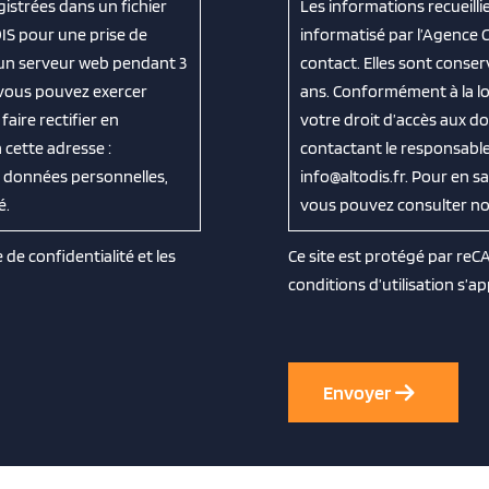
gistrées dans un fichier
Les informations recueilli
IS pour une prise de
informatisé par l’Agence 
 un serveur web pendant 3
contact. Elles sont cons
, vous pouvez exercer
ans. Conformément à la loi
aire rectifier en
votre droit d’accès aux do
cette adresse :
contactant le responsable
os données personnelles,
info@altodis.fr. Pour en s
é.
vous pouvez consulter notr
e de confidentialité
et les
Ce site est protégé par re
conditions d’utilisation
s’ap