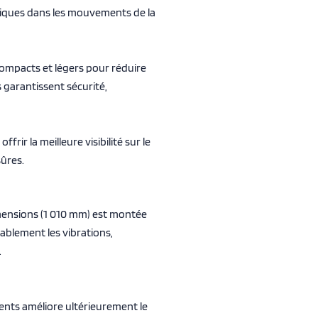
triques dans les mouvements de la
compacts et légers pour réduire
s garantissent sécurité,
frir la meilleure visibilité sur le
sûres.
imensions (1 010 mm) est montée
rablement les vibrations,
.
nts améliore ultérieurement le