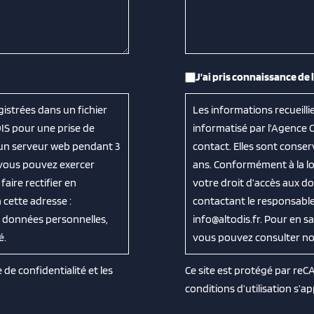
RGPD
*
J’ai pris connaissance de 
gistrées dans un fichier
Les informations recueilli
IS pour une prise de
informatisé par l’Agence 
 un serveur web pendant 3
contact. Elles sont cons
, vous pouvez exercer
ans. Conformément à la loi
aire rectifier en
votre droit d’accès aux do
cette adresse :
contactant le responsable
os données personnelles,
info@altodis.fr. Pour en s
é.
vous pouvez consulter notr
e de confidentialité
et les
Ce site est protégé par re
conditions d’utilisation
s’ap