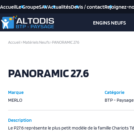
Accueil
Le Groupe
SAV
Actualités
Devis / contact
Rejoignez-n
ENGINS NEUFS
Accueil
›
Matériels Neufs
›
PANORAMIC 27.6
PANORAMIC 27.6
Marque
Catégorie
MERLO
BTP - Paysage
Description
Le P27.6 représente le plus petit modèle de la famille Chariots