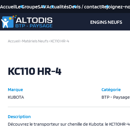
Accueil
Le Groupe
SAV
Actualités
Devis / contact
Rejoignez-n
ENGINS NEUFS
Accueil
›
Matériels Neufs
›
KC110 HR-4
KC110 HR-4
Marque
Catégorie
KUBOTA
BTP - Paysage
Description
Découvrez le transporteur sur chenille de Kubota: le KC110HR-4