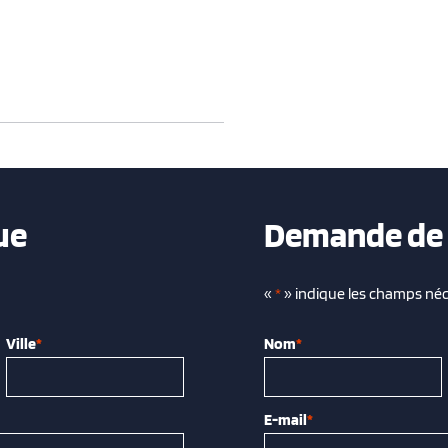
ue
Demande de 
«
*
» indique les champs néc
Ville
*
Nom
*
E-mail
*