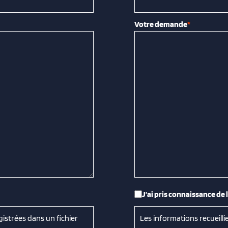
Votre demande
*
RGPD
*
J’ai pris connaissance de 
gistrées dans un fichier
Les informations recueilli