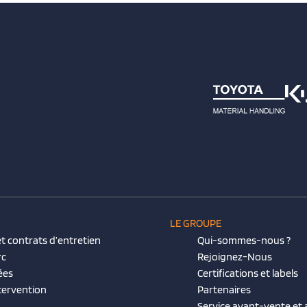
LE GROUPE
t contrats d’entretien
Qui-sommes-nous ?
rc
Rejoignez-Nous
ées
Certifications et labels
tervention
Partenaires
Service avant-vente et