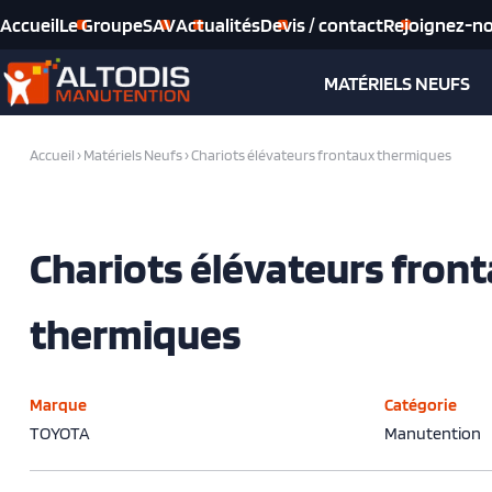
Accueil
Le Groupe
SAV
Actualités
Devis / contact
Rejoignez-n
MATÉRIELS NEUFS
Accueil
›
Matériels Neufs
›
Chariots élévateurs frontaux thermiques
Chariots élévateurs fron
thermiques
Marque
Catégorie
TOYOTA
Manutention