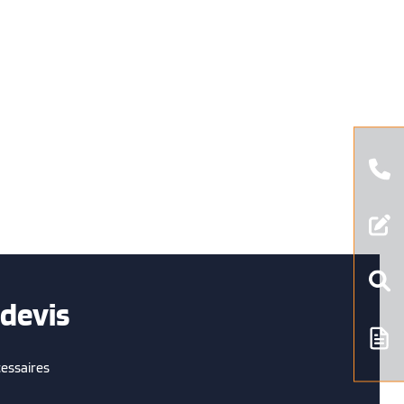
devis
essaires