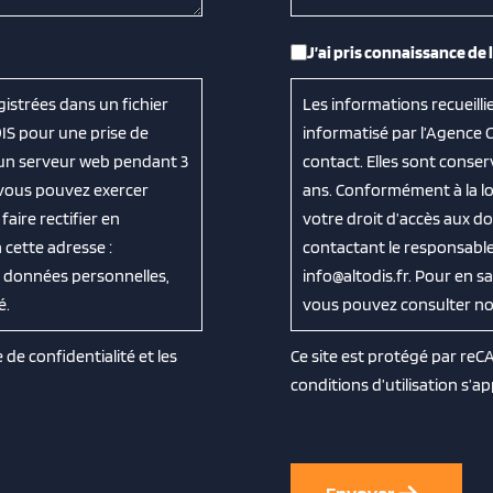
RGPD
*
J’ai pris connaissance de 
gistrées dans un fichier
Les informations recueilli
IS pour une prise de
informatisé par l’Agence 
 un serveur web pendant 3
contact. Elles sont cons
, vous pouvez exercer
ans. Conformément à la loi
aire rectifier en
votre droit d’accès aux do
cette adresse :
contactant le responsable
os données personnelles,
info@altodis.fr. Pour en s
é.
vous pouvez consulter notr
e de confidentialité
et les
Ce site est protégé par re
conditions d’utilisation
s’ap