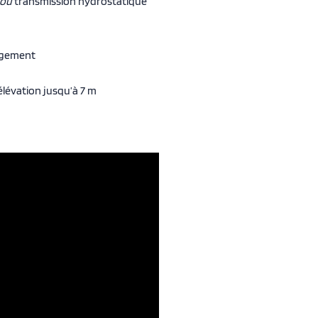
ou
transmission hydrostatique
gagement
élévation jusqu’à 7 m