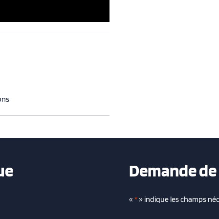
ons
ue
Demande de 
«
*
» indique les champs néc