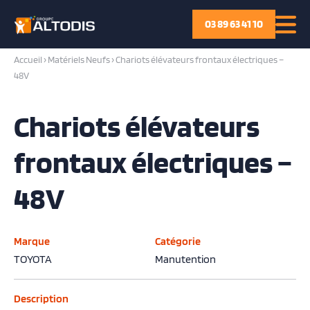
03 89 63 41 10
Accueil
›
Matériels Neufs
›
Chariots élévateurs frontaux électriques –
48V
Chariots élévateurs
frontaux électriques –
48V
Marque
Catégorie
TOYOTA
Manutention
Description