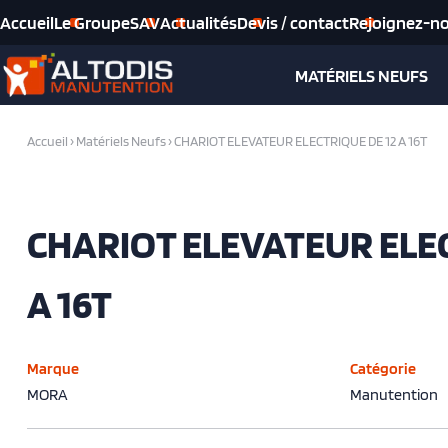
Accueil
Le Groupe
SAV
Actualités
Devis / contact
Rejoignez-n
MATÉRIELS NEUFS
Accueil
›
Matériels Neufs
›
CHARIOT ELEVATEUR ELECTRIQUE DE 12 A 16T
CHARIOT ELEVATEUR ELEC
A 16T
Marque
Catégorie
MORA
Manutention