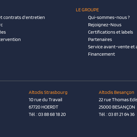
LE GROUPE
t contrats d’entretien
Qui-sommes-nous ?
rc
Rejoignez-Nous
ées
Certifications et labels
tervention
Partenaires
Service avant-vente et
Financement
Altodis Strasbourg
Altodis Besançon
10 rue du Travail
22 rue Thomas Edi
67720 HOERDT
25000 BESANÇON
Tél. :
03 88 68 18 20
Tél. :
03 81 21 64 36