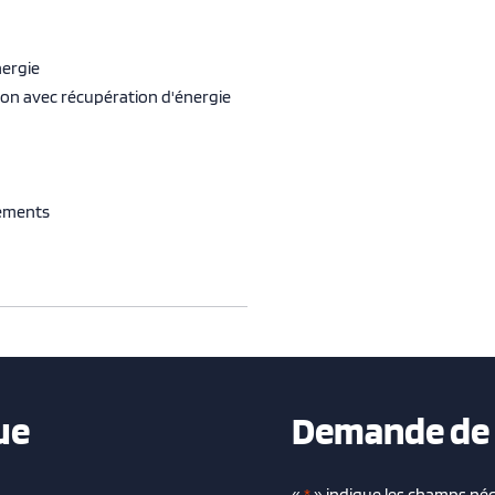
nergie
tion avec récupération d'énergie
pements
ue
Demande de 
«
*
» indique les champs néc