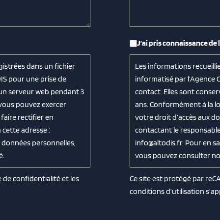
RGPD
*
J’ai pris connaissance de 
gistrées dans un fichier
Les informations recueilli
IS pour une prise de
informatisé par l’Agence 
 un serveur web pendant 3
contact. Elles sont cons
, vous pouvez exercer
ans. Conformément à la loi
aire rectifier en
votre droit d’accès aux do
cette adresse :
contactant le responsable
os données personnelles,
info@altodis.fr. Pour en s
é.
vous pouvez consulter notr
e de confidentialité
et les
Ce site est protégé par re
conditions d’utilisation
s’ap