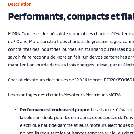
Description
Performants, compacts et fia
MORA France est le spécialiste mondial des chariots élévateurs
de 40 ans, Mora construit des chariots de gros tonnages, comp
contraintes des industries lourdes, en standard ou réalisés pour
savoir-faire reconnu de Mora en fait l’un de vos partenaires pri
manutention lourde dans les trois énergies : diesel, gaz et élect
Chariot élévateurs électriques de 12 à 16 tonnes. EP120/150/160
Les avantages des chariots élévateurs électriques MORA:
Performance silencieuse et propre:
Les chariots élévate
la solution idéale pour les entreprises soucieuses de l’en
électrique haut de gamme et leurs moteurs électriques b
pointe, ils réduisent les nuisances sonores sur le lieu de tr